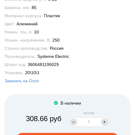
Ширина, мм:
85
Материал корпуса:
Пластик
Цвет:
Алюминий
Номин. ток, А:
10
Номин. напряжение, В:
250
Страна производства:
Россия
Производитель:
Systeme Electric
Штрих код:
3606481195029
Упаковка:
20\10\1
Заказать на Ozon
В наличии
кол-во
308.66 руб
–
+