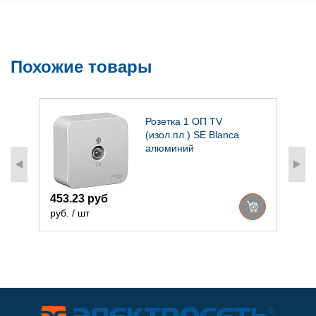
Похожие товары
Розетка 1 ОП TV
(изол.пл.) SE Blanca
алюминий
453.23 руб
3
руб. / шт
р