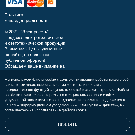
Политика
конфиденциальности
© 2021 “Электросеть”
Продажа электротехнической
и светотехнической продукции
Внимание - Цены, указанные
на сайте, не являются
публичной офертой!
Обращаем ваше внимание на
то, что данный интернет-сайт
носит исключительно
Мы используем файлы cookie с целью оптимизации работы нашего веб-
информационный характер и
сайта, в том числе персонализации контента и рекламы,
ни при каких условиях не
предоставления функций социальных сетей и анализа трафика. Файлы
является публичной офертой,
cookie включают cookie таргетинга в социальных сетях и cookie
определяемой положениями
углубленной аналитики. Более подробная информация содержится в
нашем «Информационном уведомлении» . Кликнув на «Принять», вы
Статьи 437 (п.2) Гражданского
соглашаетесь на использование файлов cookie.
кодекса РФ.
ПРИНЯТЬ