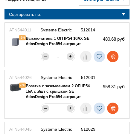
Сортировать по:
ATN544011
Systeme Electric
512014
-5%
Выключатель 1 ОП IP54 10АХ SE
480.68 руб
AtlasDesign Profi54 антрацит
–
+
ATN544026
Systeme Electric
512031
-5%
Розетка с заземлением 2 ОП IP54
958.31 руб
16А с з/шт с крышкой SE
AtlasDesign Profi54 антрацит
–
+
ATN544045
Systeme Electric
512029