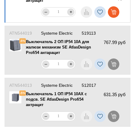
антрацит
–
+
ATN544019
Systeme Electric
519113
-5%
Выключатель 2 ОП IP54 10А для
767.99 руб
жалюзи механизм SE AtlasDesign
Profi54 антарацит
–
+
ATN544013
Systeme Electric
512017
-5%
Выключатель 1 ОП IP54 10АХ с
631.35 руб
подсв. SE AtlasDesign Profi54
антрацит
–
+