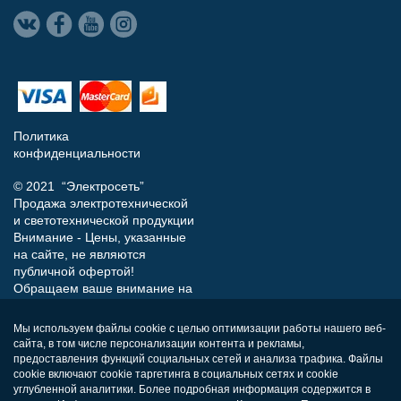
Политика
конфиденциальности
© 2021 “Электросеть”
Продажа электротехнической
и светотехнической продукции
Внимание - Цены, указанные
на сайте, не являются
публичной офертой!
Обращаем ваше внимание на
то, что данный интернет-сайт
носит исключительно
Мы используем файлы cookie с целью оптимизации работы нашего веб-
информационный характер и
сайта, в том числе персонализации контента и рекламы,
ни при каких условиях не
предоставления функций социальных сетей и анализа трафика. Файлы
является публичной офертой,
cookie включают cookie таргетинга в социальных сетях и cookie
определяемой положениями
углубленной аналитики. Более подробная информация содержится в