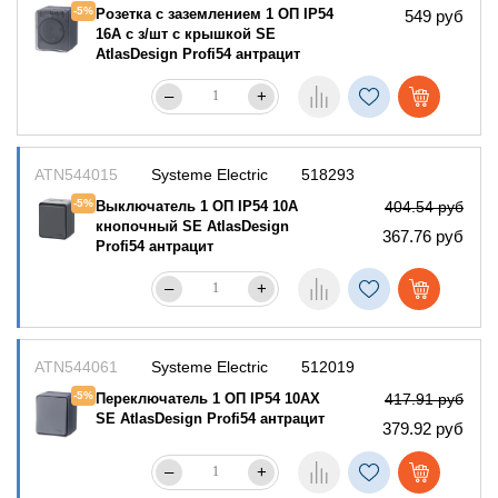
-5%
Розетка с заземлением 1 ОП IP54
549 руб
16А с з/шт с крышкой SE
AtlasDesign Profi54 антрацит
–
+
ATN544015
Systeme Electric
518293
-5%
Выключатель 1 ОП IP54 10А
404.54 руб
кнопочный SE AtlasDesign
367.76 руб
Profi54 антрацит
–
+
ATN544061
Systeme Electric
512019
-5%
Переключатель 1 ОП IP54 10АХ
417.91 руб
SE AtlasDesign Profi54 антрацит
379.92 руб
–
+