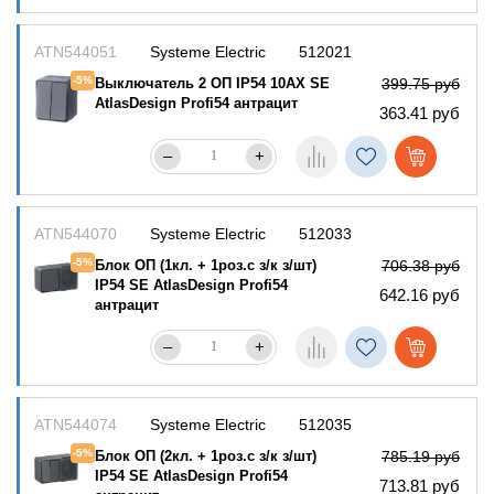
ATN544051
Systeme Electric
512021
-5%
Выключатель 2 ОП IP54 10АХ SE
399.75 руб
AtlasDesign Profi54 антрацит
363.41 руб
–
+
ATN544070
Systeme Electric
512033
-5%
Блок ОП (1кл. + 1роз.с з/к з/шт)
706.38 руб
IP54 SE AtlasDesign Profi54
642.16 руб
антрацит
–
+
ATN544074
Systeme Electric
512035
-5%
Блок ОП (2кл. + 1роз.с з/к з/шт)
785.19 руб
IP54 SE AtlasDesign Profi54
713.81 руб