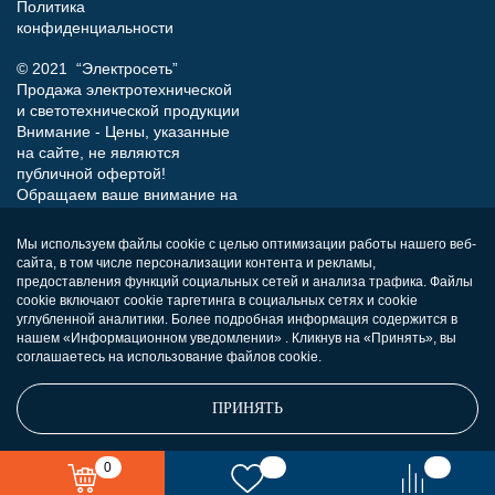
Политика
конфиденциальности
© 2021 “Электросеть”
Продажа электротехнической
и светотехнической продукции
Внимание - Цены, указанные
на сайте, не являются
публичной офертой!
Обращаем ваше внимание на
то, что данный интернет-сайт
носит исключительно
Мы используем файлы cookie с целью оптимизации работы нашего веб-
информационный характер и
сайта, в том числе персонализации контента и рекламы,
ни при каких условиях не
предоставления функций социальных сетей и анализа трафика. Файлы
является публичной офертой,
cookie включают cookie таргетинга в социальных сетях и cookie
определяемой положениями
углубленной аналитики. Более подробная информация содержится в
нашем «Информационном уведомлении» . Кликнув на «Принять», вы
Статьи 437 (п.2) Гражданского
соглашаетесь на использование файлов cookie.
кодекса РФ.
ПРИНЯТЬ
0