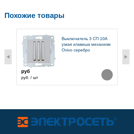
Похожие товары
Выключатель 3 СП 10А
ша
узкая клавиша механизм
о
Ovivo серебро
руб
2
руб. / шт
р