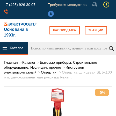
+7 (495) 926 30 07
Требуются менеджеры
Основана в
РАСПРОДАЖА
% АКЦИИ
1993г.
Каталог
продукции
Главная
Каталог
Бытовые приборы; Строительное
оборудование; Изоляция; прочее
Инструмент
электромонтажный
Отвертки
Отвертка шлицевая SL 5х100
мм, двухкомпонентная рукоятка Rexant
-5%