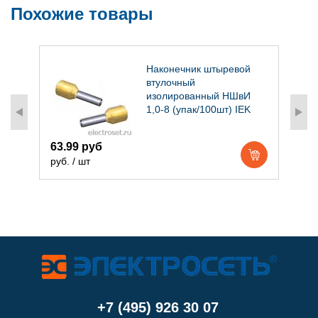
Похожие товары
Наконечник штыревой
втулочный
изолированный НШвИ
1,0-8 (упак/100шт) IEK
63.99 руб
7
руб. / шт
р
+7 (495) 926 30 07