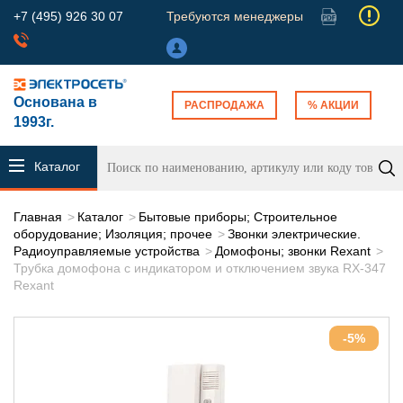
+7 (495) 926 30 07
Требуются менеджеры
Основана в
РАСПРОДАЖА
% АКЦИИ
1993г.
Каталог
продукции
Главная
Каталог
Бытовые приборы; Строительное
оборудование; Изоляция; прочее
Звонки электрические.
Радиоуправляемые устройства
Домофоны; звонки Rexant
Трубка домофона с индикатором и отключением звука RX-347
Rexant
-5%