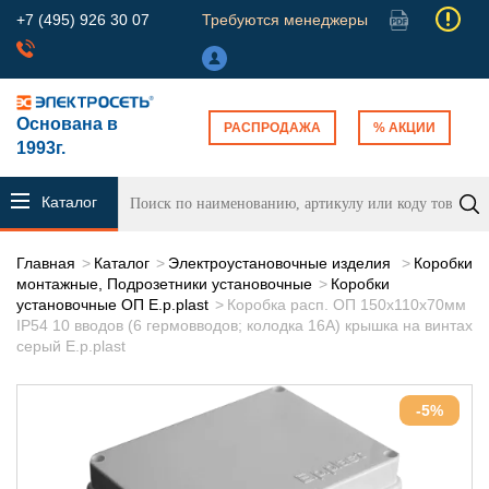
+7 (495) 926 30 07
Требуются менеджеры
Основана в
РАСПРОДАЖА
% АКЦИИ
1993г.
Каталог
продукции
Главная
Каталог
Электроустановочные изделия
Коробки
монтажные, Подрозетники установочные
Коробки
установочные ОП E.p.plast
Коробка расп. ОП 150х110х70мм
IP54 10 вводов (6 гермовводов; колодка 16А) крышка на винтах
серый E.p.plast
-5%