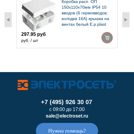
Коробка расп. ОП
150х110х70мм IP54 10
вводов (6 гермовводов;
й
колодка 16А) крышка на
винтах белый E.p.plast
297.95 руб
3
руб. / шт
р
+7 (495) 926 30 07
с 09:00 до 17:00
sale@electroset.ru
Нужна помощь?