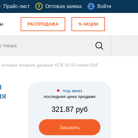
Прайс-лист
Оптовая заявка
Войти
ты
РАСПРОДАЖА
% АКЦИИ
силовая вводная двойная КСВ 16-50 синяя EKF
я
под заказ
яя
последняя цена продажи
321.87 руб
Заказать