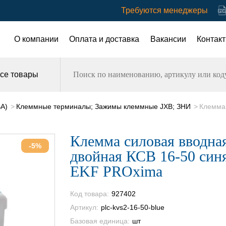
Требуются менеджеры
О компании
Оплата и доставка
Вакансии
Контак
се товары
ВА)
Клеммные терминалы; Зажимы клеммные JXB; ЗНИ
Клемма 
Клемма силовая вводна
-5%
двойная КСВ 16-50 син
EKF PROxima
Код товара:
927402
Артикул:
plc-kvs2-16-50-blue
Базовая единица:
шт