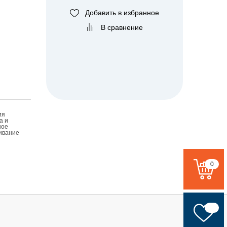
Добавить в избранное
В сравнение
ия
а и
ное
ивание
0