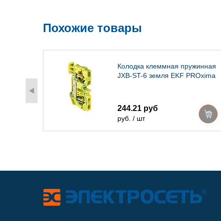
Похожие товары
-604
Колодка клеммная пружинная
JXB-ST-6 земля EKF PROxima
244.21 руб
руб. / шт