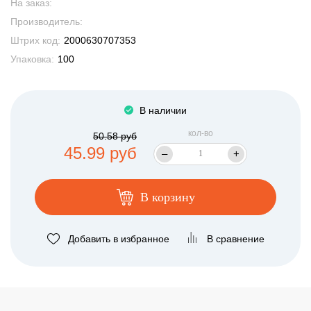
На заказ:
Производитель:
Штрих код:
2000630707353
Упаковка:
100
В наличии
кол-во
50.58 руб
45.99 руб
–
+
В корзину
Добавить в избранное
В сравнение