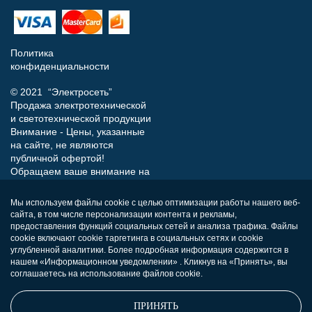
Политика
конфиденциальности
© 2021 “Электросеть”
Продажа электротехнической
и светотехнической продукции
Внимание - Цены, указанные
на сайте, не являются
публичной офертой!
Обращаем ваше внимание на
то, что данный интернет-сайт
носит исключительно
Мы используем файлы cookie с целью оптимизации работы нашего веб-
информационный характер и
сайта, в том числе персонализации контента и рекламы,
ни при каких условиях не
предоставления функций социальных сетей и анализа трафика. Файлы
является публичной офертой,
cookie включают cookie таргетинга в социальных сетях и cookie
углубленной аналитики. Более подробная информация содержится в
определяемой положениями
нашем «Информационном уведомлении» . Кликнув на «Принять», вы
Статьи 437 (п.2) Гражданского
соглашаетесь на использование файлов cookie.
кодекса РФ.
ПРИНЯТЬ