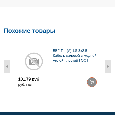
Похожие товары
ВВГ-Пнг(А)-LS 3х2,5
ой
Кабель силовой с медной
Т
жилой плоский ГОСТ
3
101.79 руб
р
руб. / шт