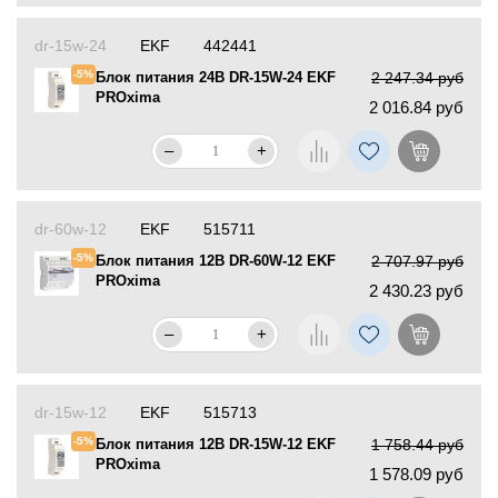
dr-15w-24
EKF
442441
-5%
Блок питания 24В DR-15W-24 EKF
2 247.34 руб
PROxima
2 016.84 руб
–
+
dr-60w-12
EKF
515711
-5%
Блок питания 12В DR-60W-12 EKF
2 707.97 руб
PROxima
2 430.23 руб
–
+
dr-15w-12
EKF
515713
-5%
Блок питания 12В DR-15W-12 EKF
1 758.44 руб
PROxima
1 578.09 руб