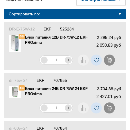
Сортировать по:
DR-E-75W-12
EKF
525284
-5%
Блок питания 12В DR-75W-12 EKF
2 295.24 руб
PROxima
2 059.83 руб
–
+
dr-75w-24
EKF
707855
-5%
Блок питания 24В DR-75W-24 EKF
2 704.38 руб
PROxima
2 427.01 руб
–
+
dr-60w-24
EKF
707854