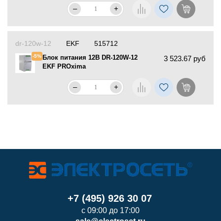
–
+
dr-120w-12
EKF
515712
-5%
Блок питания 12В DR-120W-12
3 523.67 руб
EKF PROxima
–
+
+7 (495) 926 30 07
с 09:00 до 17:00