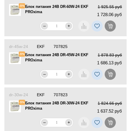
-5%
Блок питания 24В DR-60W-24 EKF
1 925.55 руб
PROxima
1 728.06 руб
–
+
dr-45w-24
EKF
707825
-5%
Блок питания 24В DR-45W-24 EKF
1 878.83 руб
PROxima
1 686.13 руб
–
+
dr-30w-24
EKF
707823
-5%
Блок питания 24В DR-30W-24 EKF
1 824.66 руб
PROxima
1 637.52 руб
–
+