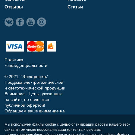
Отзывы
Статьи
Политика
конфиденциальности
© 2021 “Электросеть”
Продажа электротехнической
и светотехнической продукции
Внимание - Цены, указанные
на сайте, не являются
публичной офертой!
Обращаем ваше внимание на
то, что данный интернет-сайт
носит исключительно
Мы используем файлы cookie с целью оптимизации работы нашего веб-
информационный характер и
сайта, в том числе персонализации контента и рекламы,
ни при каких условиях не
предоставления функций социальных сетей и анализа трафика. Файлы