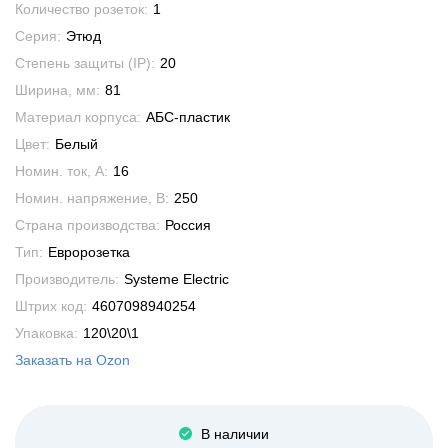
Количество розеток:
1
Серия:
Этюд
Степень защиты (IP):
20
Ширина, мм:
81
Материал корпуса:
АБС-пластик
Цвет:
Белый
Номин. ток, А:
16
Номин. напряжение, В:
250
Страна производства:
Россия
Тип:
Евророзетка
Производитель:
Systeme Electric
Штрих код:
4607098940254
Упаковка:
120\20\1
Заказать на Ozon
В наличии