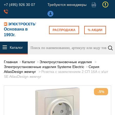
+7 (495) 926 30 07
Требуются менеджеры
Основана в
РАСПРОДАЖА
% АКЦИИ
1993г.
Каталог
продукции
Главная
Каталог
Электроустановочные изделия
Электроустановочные изделия Systeme Electric
Серия
AtlasDesign жемчуг
Розетка с заземлением 2 СП 16А с з/шт
SE AtlasDesign жемчуг
-5%