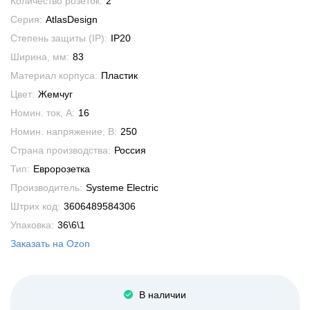
Количество розеток:
2
Серия:
AtlasDesign
Степень защиты (IP):
IP20
Ширина, мм:
83
Материал корпуса:
Пластик
Цвет:
Жемчуг
Номин. ток, А:
16
Номин. напряжение, В:
250
Страна производства:
Россия
Тип:
Евророзетка
Производитель:
Systeme Electric
Штрих код:
3606489584306
Упаковка:
36\6\1
Заказать на Ozon
В наличии