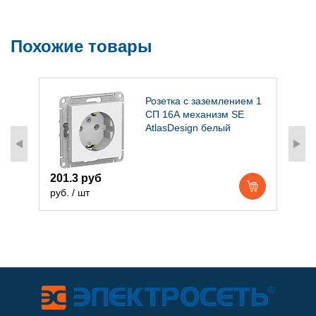
Похожие товары
Розетка с заземлением 1
СП 16А механизм SE
AtlasDesign белый
201.3 руб
2
руб. / шт
р