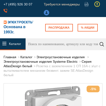
+7 (495) 926 30 07
Требуются менеджеры
Основана в
РАСПРОДАЖА
% АКЦИИ
1993г.
Каталог
продукции
Главная
Каталог
Электроустановочные изделия
Электроустановочные изделия Systeme Electric
Серия
AtlasDesign белый
Розетка с заземлением 1 СП 16А с з/шт с
выталкивателем механизм безвинт. зажим SE AtlasDesign
белый
-5%