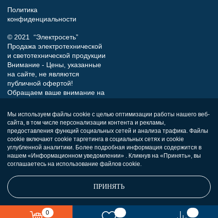
Политика
конфиденциальности
© 2021 “Электросеть”
Продажа электротехнической
и светотехнической продукции
Внимание - Цены, указанные
на сайте, не являются
публичной офертой!
Обращаем ваше внимание на
то, что данный интернет-сайт
носит исключительно
Мы используем файлы cookie с целью оптимизации работы нашего веб-
информационный характер и
сайта, в том числе персонализации контента и рекламы,
ни при каких условиях не
предоставления функций социальных сетей и анализа трафика. Файлы
является публичной офертой,
cookie включают cookie таргетинга в социальных сетях и cookie
определяемой положениями
углубленной аналитики. Более подробная информация содержится в
нашем «Информационном уведомлении» . Кликнув на «Принять», вы
Статьи 437 (п.2) Гражданского
соглашаетесь на использование файлов cookie.
кодекса РФ.
ПРИНЯТЬ
0