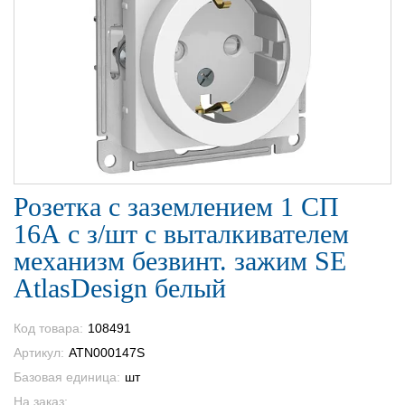
Розетка с заземлением 1 СП
16А с з/шт с выталкивателем
механизм безвинт. зажим SE
AtlasDesign белый
Код товара:
108491
Артикул:
ATN000147S
Базовая единица:
шт
На заказ: