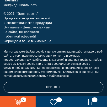
Политика
конфиденциальности
© 2021 “Электросеть”
Продажа электротехнической
и светотехнической продукции
Внимание - Цены, указанные
на сайте, не являются
публичной офертой!
Обращаем ваше внимание на
то, что данный интернет-сайт
носит исключительно
Мы используем файлы cookie с целью оптимизации работы нашего веб-
информационный характер и
сайта, в том числе персонализации контента и рекламы,
ни при каких условиях не
предоставления функций социальных сетей и анализа трафика. Файлы
является публичной офертой,
cookie включают cookie таргетинга в социальных сетях и cookie
определяемой положениями
углубленной аналитики. Более подробная информация содержится в
нашем «Информационном уведомлении» . Кликнув на «Принять», вы
Статьи 437 (п.2) Гражданского
соглашаетесь на использование файлов cookie.
кодекса РФ.
ПРИНЯТЬ
0