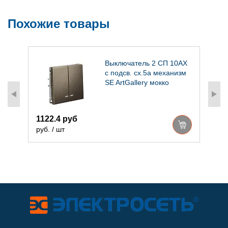
Похожие товары
Выключатель 2 СП 10АХ
и
с подсв. сх.5а механизм
SE ArtGallery мокко
1122.4 руб
4
руб. / шт
р