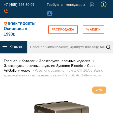
+7 (495) 926 30 07
Требуются менеджеры
Основана в
РАСПРОДАЖА
% АКЦИИ
1993г.
Каталог
продукции
Главная
Каталог
Электроустановочные изделия
Электроустановочные изделия Systeme Electric
Серия
ArtGallery мокко
Розетка с заземлением 1 СП 16А с з/шт с
крышкой механизм безвинт. зажим IP20 SE ArtGallery мокко
-5%