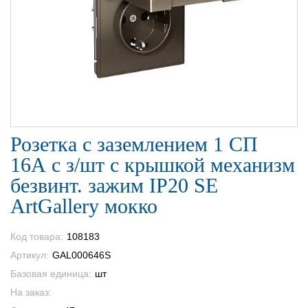
Розетка с заземлением 1 СП
16А с з/шт с крышкой механизм
безвинт. зажим IP20 SE
ArtGallery мокко
Код товара:
108183
Артикул:
GAL000646S
Базовая единица:
шт
На заказ: