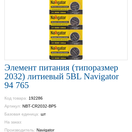
Элемент питания (типоразмер
2032) литиевый 5BL Navigator
94 765
Код товара:
192286
Артикул:
NBT-CR2032-BP5
Базовая единица:
шт
На заказ:
Производитель:
Navigator