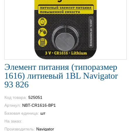
Элемент питания (типоразмер
1616) литиевый 1BL Navigator
93 826
Код товара:
525051
Артикул:
NBT-CR1616-BP1
Базовая единица:
шт
На заказ:
Производитель:
Navigator