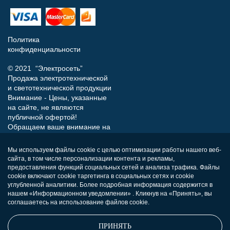
Политика
конфиденциальности
© 2021 “Электросеть”
Продажа электротехнической
и светотехнической продукции
Внимание - Цены, указанные
на сайте, не являются
публичной офертой!
Обращаем ваше внимание на
то, что данный интернет-сайт
носит исключительно
Мы используем файлы cookie с целью оптимизации работы нашего веб-
информационный характер и
сайта, в том числе персонализации контента и рекламы,
ни при каких условиях не
предоставления функций социальных сетей и анализа трафика. Файлы
является публичной офертой,
cookie включают cookie таргетинга в социальных сетях и cookie
определяемой положениями
углубленной аналитики. Более подробная информация содержится в
нашем «Информационном уведомлении» . Кликнув на «Принять», вы
Статьи 437 (п.2) Гражданского
соглашаетесь на использование файлов cookie.
кодекса РФ.
ПРИНЯТЬ