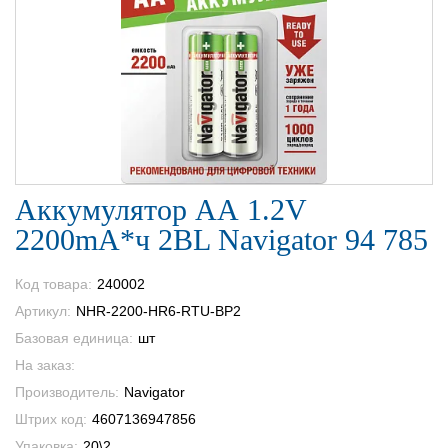
Аккумулятор АА 1.2V
2200mA*ч 2BL Navigator 94 785
Код товара:
240002
Артикул:
NHR-2200-HR6-RTU-BP2
Базовая единица:
шт
На заказ:
Производитель:
Navigator
Штрих код:
4607136947856
Упаковка:
20\2