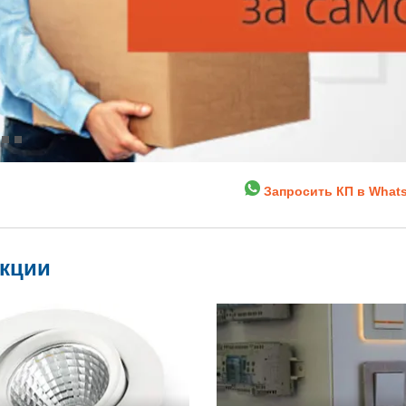
Запросить КП в What
укции