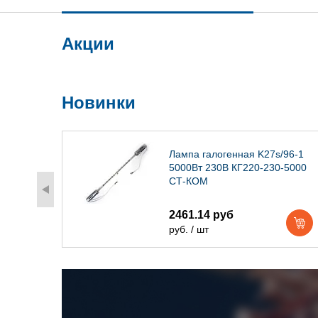
Акции
Новинки
) IP54
Лампа галогенная K27s/96-1
5000Вт 230В КГ220-230-5000
СТ-КОМ
2461.14 руб
руб. / шт