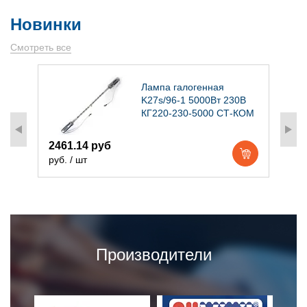
Новинки
Смотреть все
)
Лампа галогенная
K27s/96-1 5000Вт 230В
КГ220-230-5000 СТ-КОМ
2461.14 руб
1
руб. / шт
р
Производители